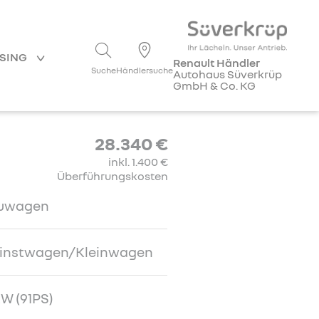
ASING
Renault Händler
Suche
Händlersuche
Autohaus Süverkrüp
GmbH & Co. KG
28.340 €
inkl. 1.400 €
Überführungskosten
uwagen
einstwagen/Kleinwagen
W (91PS)