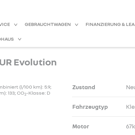
VICE
GEBRAUCHTWAGEN
FINANZIERUNG & LE
OHAUS
R Evolution
Zustand
Ne
niert (l/100 km): 5.9;
m): 133; CO
-Klasse: D
2
Fahrzeugtyp
Kl
Motor
67k