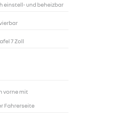
h einstell- und beheizbar
vierbar
fel 7 Zoll
h vorne mit
r Fahrerseite