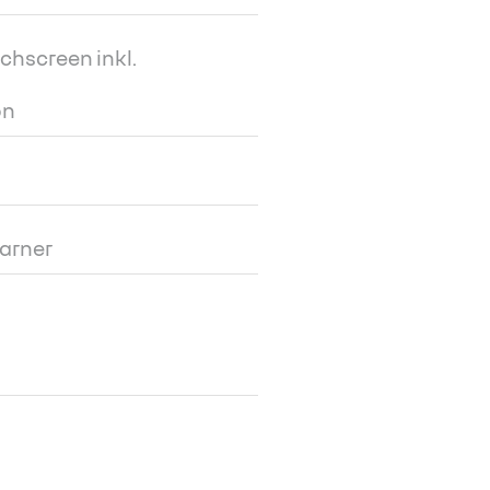
uchscreen inkl.
on
arner