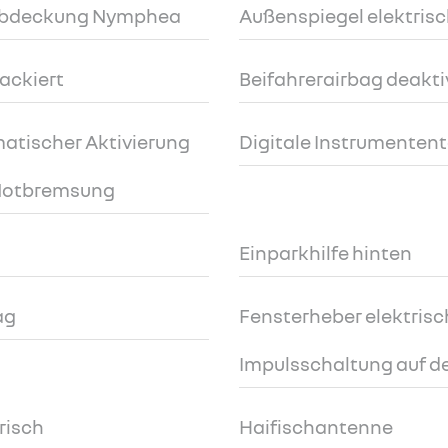
adabdeckung Nymphea
Außenspiegel elektrisc
ackiert
Beifahrerairbag deakti
atischer Aktivierung
Digitale Instrumententa
 Notbremsung
Einparkhilfe hinten
ag
Fensterheber elektrisc
Impulsschaltung auf de
risch
Haifischantenne