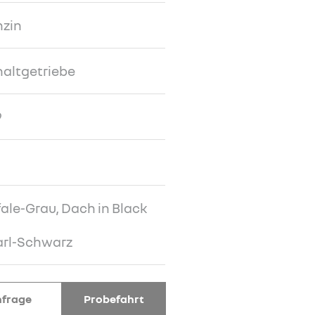
nzin
altgetriebe
9
ale-Grau, Dach in Black
arl-Schwarz
frage
Probefahrt