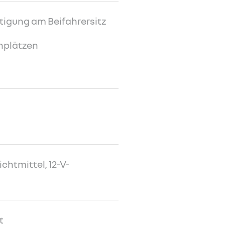
tigung am Beifahrersitz
nplätzen
chtmittel, 12-V-
t