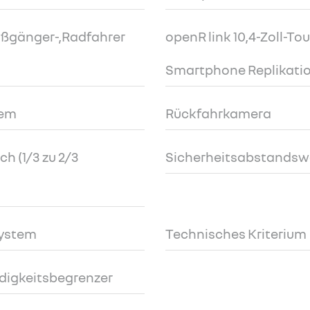
ußgänger-,Radfahrer
openR link 10,4-Zoll-To
Smartphone Replikati
tem
Rückfahrkamera
h (1/3 zu 2/3
Sicherheitsabstandsw
system
Technisches Kriterium
digkeitsbegrenzer