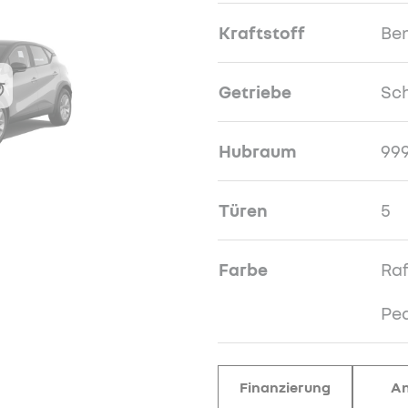
Kraftstoff
Be
Getriebe
Sch
Hubraum
99
Türen
5
Farbe
Raf
Pe
Finanzierung
An