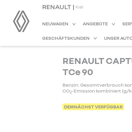
RENAULT |
Kiel
NEUWAGEN
ANGEBOTE
SER
GESCHÄFTSKUNDEN
UNSER AUT
RENAULT CAPTU
TCe 90
Benzin: Gesamtverbrauch kombi
CO
-Emission kombiniert (g/k
2
DEMNÄCHST VERFÜGBAR