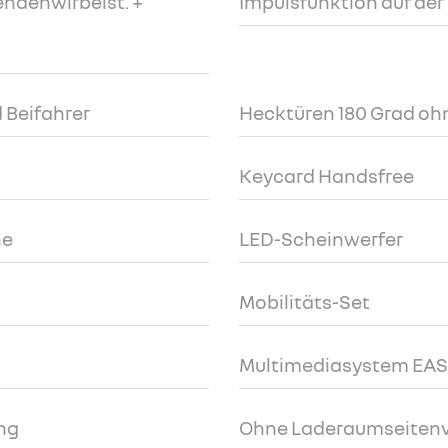
endenwirbelst. +
Impulsfunktion auf der
 Beifahrer
Hecktüren 180 Grad oh
Keycard Handsfree
ne
LED-Scheinwerfer
Mobilitäts-Set
Multimediasystem EAS
ng
Ohne Laderaumseitenv