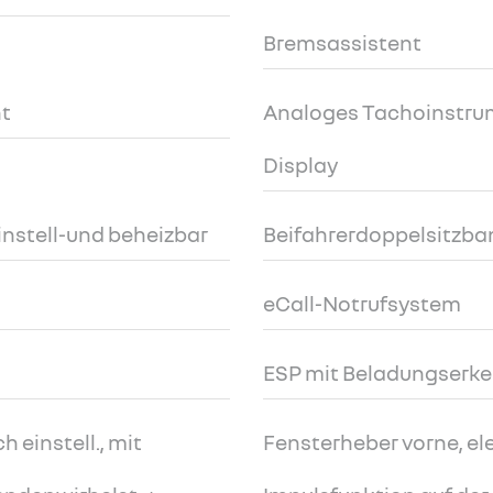
Bremsassistent
nt
Analoges Tachoinstrume
Display
instell-und beheizbar
Beifahrerdoppelsitzba
eCall-Notrufsystem
ESP mit Beladungserk
 einstell., mit
Fensterheber vorne, ele