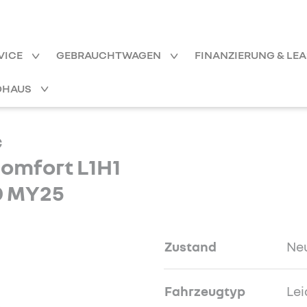
VICE
GEBRAUCHTWAGEN
FINANZIERUNG & LE
OHAUS
c
omfort L1H1
30 MY25
Zustand
Ne
Fahrzeugtyp
Lei