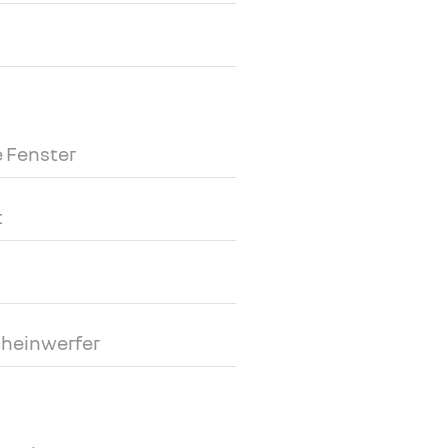
 Fenster
t
cheinwerfer