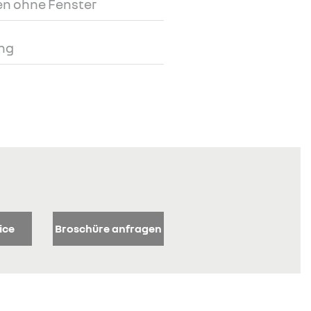
n ohne Fenster
ng
ice
Broschüre anfragen