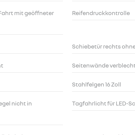
Fahrt mit geöffneter
Reifendruckkontrolle
Schiebetür rechts ohne
ht
Seitenwände verblech
Stahlfelgen 16 Zoll
gel nicht in
Tagfahrlicht für LED-S