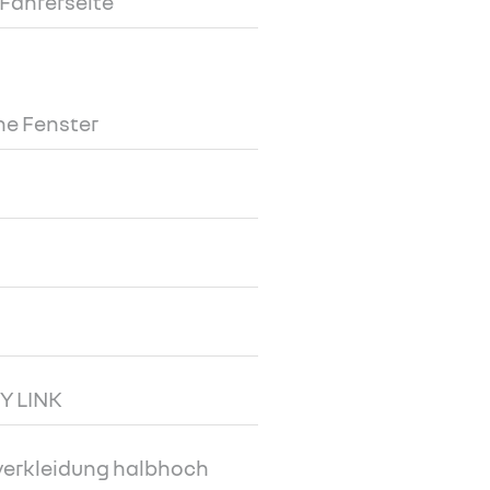
 Fahrerseite
ne Fenster
Y LINK
erkleidung halbhoch