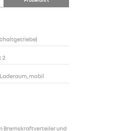
Probefahrt
Schaltgetriebe)
 2
m Laderaum, mobil
 Bremskraftverteiler und