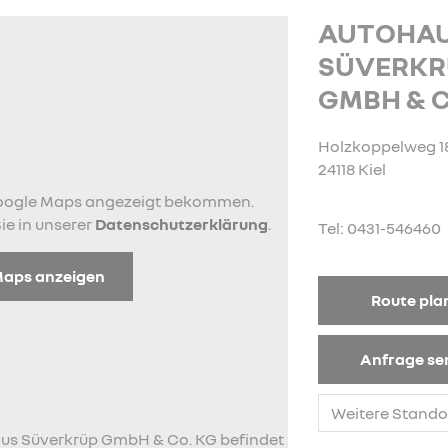
AUTOHA
SÜVERKR
GMBH & C
Holzkoppelweg 1
24118 Kiel
 Google Maps angezeigt bekommen.
ie in unserer
Datenschutzerklärung
.
Tel: 0431-546460
Maps anzeigen
Route pla
Anfrage s
haus Süverkrüp GmbH & Co. KG befindet