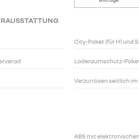
Anfrage
ERAUSSTATTUNG
City-Paket (für H1 und 
serverad
Laderaumschutz-Paket
Verzurrösen seitlich i
ABS mit elektronischem