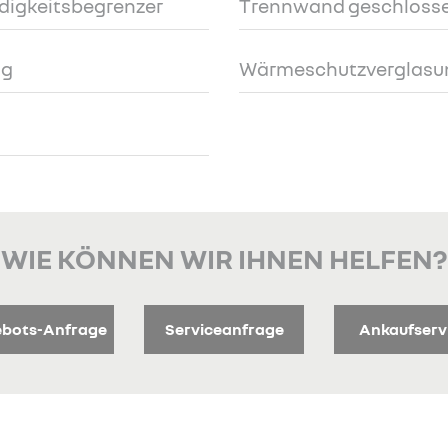
digkeitsbegrenzer
Trennwand geschlosse
ng
Wärmeschutzverglasu
WIE KÖNNEN WIR IHNEN HELFEN?
bots-Anfrage
Serviceanfrage
Ankaufserv