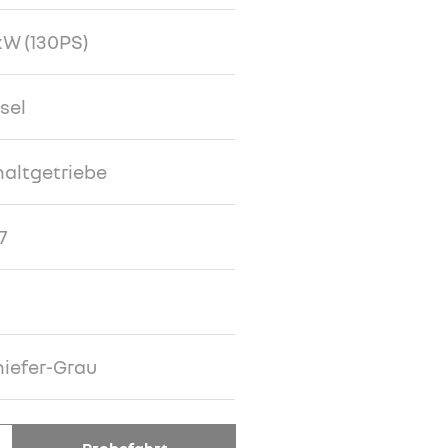
W (130PS)
sel
altgetriebe
7
iefer-Grau