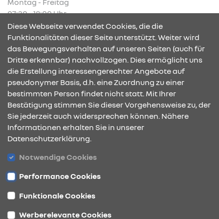
Montag - Freitag
07:30 - 18:00 Uhr
Diese Webseite verwendet Cookies, die die
Funktionalitäten dieser Seite unterstützt. Weiter wird
das Bewegungsverhalten auf unseren Seiten (auch für
Dritte erkennbar) nachvollzogen. Dies ermöglicht uns
KONTAKT & ANFAHRT
die Erstellung interessengerechter Angebote auf
pseudonymer Basis, d.h. eine Zuordnung zu einer
bestimmten Person findet nicht statt. Mit Ihrer
Bestätigung stimmen Sie dieser Vorgehensweise zu, der
ÖFFNUNGSZEITEN
Sie jederzeit auch widersprechen können. Nähere
Informationen erhalten Sie in unserer
Datenschutzerklärung.
STANDORTE
Notwendige Cookies
Performance Cookies
Funktionale Cookies
Werberelevante Cookies