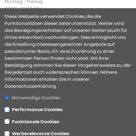
Montag - Freitag
07:30 - 18:00 Uhr
Diese Webseite verwendet Cookies, die die
Funktionalitäten dieser Seite unterstützt. Weiter wird
das Bewegungsverhalten auf unseren Seiten (auch für
Dritte erkennbar) nachvollzogen. Dies ermöglicht uns
KONTAKT & ANFAHRT
die Erstellung interessengerechter Angebote auf
pseudonymer Basis, d.h. eine Zuordnung zu einer
bestimmten Person findet nicht statt. Mit Ihrer
Bestätigung stimmen Sie dieser Vorgehensweise zu, der
ÖFFNUNGSZEITEN
Sie jederzeit auch widersprechen können. Nähere
Informationen erhalten Sie in unserer
Datenschutzerklärung.
STANDORTE
Notwendige Cookies
Performance Cookies
Funktionale Cookies
Werberelevante Cookies