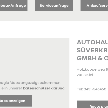
bots-Anfrage
Serviceanfrage
Ankaufserv
AUTOHA
SÜVERKR
GMBH & C
Holzkoppelweg 1
24118 Kiel
 Google Maps angezeigt bekommen.
ie in unserer
Datenschutzerklärung
.
Tel: 0431-546460
Maps anzeigen
Route pla