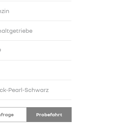
nzin
altgetriebe
9
ck-Pearl-Schwarz
frage
Probefahrt