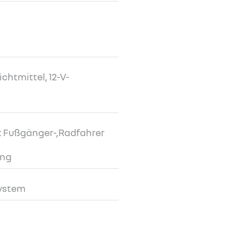
chtmittel, 12-V-
 Fußgänger-,Radfahrer
ung
system