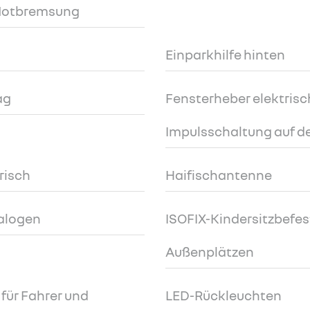
 Notbremsung
Einparkhilfe hinten
ag
Fensterheber elektrisc
Impulsschaltung auf de
risch
Haifischantenne
alogen
ISOFIX-Kindersitzbefes
Außenplätzen
für Fahrer und
LED-Rückleuchten