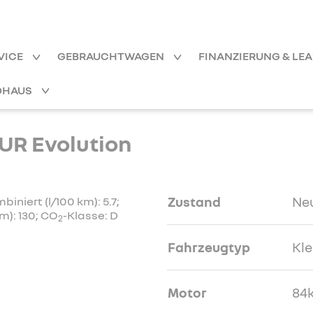
VICE
GEBRAUCHTWAGEN
FINANZIERUNG & LE
OHAUS
R Evolution
Zustand
Ne
niert (l/100 km): 5.7;
m): 130; CO
-Klasse: D
2
Fahrzeugtyp
Kl
Motor
84k