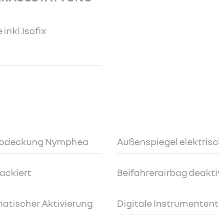
 inkl.Isofix
adabdeckung Nymphea
Außenspiegel elektrisc
ackiert
Beifahrerairbag deakti
atischer Aktivierung
Digitale Instrumententa