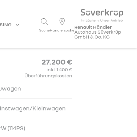
ASING
Renault Händler
Suche
Händlersuche
Autohaus Süverkrüp
GmbH & Co. KG
27.200 €
inkl. 1.400 €
Überführungskosten
uwagen
einstwagen/Kleinwagen
W (114PS)