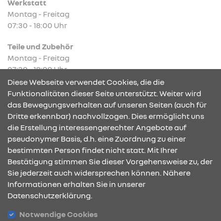
Werkstatt
Montag - Freitag
07:30 - 18:00 Uhr
Teile und Zubehör
Montag - Freitag
07:30 - 18:00 Uhr
Diese Webseite verwendet Cookies, die die
Funktionalitäten dieser Seite unterstützt. Weiter wird
das Bewegungsverhalten auf unseren Seiten (auch für
Dritte erkennbar) nachvollzogen. Dies ermöglicht uns
KONTAKT & ANFAHRT
die Erstellung interessengerechter Angebote auf
pseudonymer Basis, d.h. eine Zuordnung zu einer
bestimmten Person findet nicht statt. Mit Ihrer
Bestätigung stimmen Sie dieser Vorgehensweise zu, der
ÖFFNUNGSZEITEN
Sie jederzeit auch widersprechen können. Nähere
Informationen erhalten Sie in unserer
Datenschutzerklärung.
STANDORTE
Notwendige Cookies