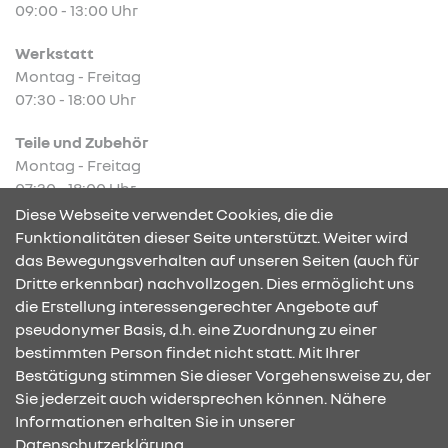
09:00 - 13:00 Uhr
Werkstatt
Montag - Freitag
07:30 - 18:00 Uhr
Teile und Zubehör
Montag - Freitag
07:30 - 18:00 Uhr
Diese Webseite verwendet Cookies, die die
Funktionalitäten dieser Seite unterstützt. Weiter wird
das Bewegungsverhalten auf unseren Seiten (auch für
Dritte erkennbar) nachvollzogen. Dies ermöglicht uns
KONTAKT & ANFAHRT
die Erstellung interessengerechter Angebote auf
pseudonymer Basis, d.h. eine Zuordnung zu einer
bestimmten Person findet nicht statt. Mit Ihrer
Bestätigung stimmen Sie dieser Vorgehensweise zu, der
ÖFFNUNGSZEITEN
Sie jederzeit auch widersprechen können. Nähere
Informationen erhalten Sie in unserer
Datenschutzerklärung.