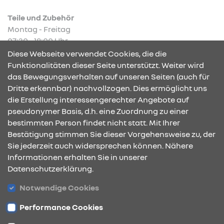
Teile und Zubehör
Montag - Freitag
07:30 - 18:00 Uhr
Diese Webseite verwendet Cookies, die die
Funktionalitäten dieser Seite unterstützt. Weiter wird
das Bewegungsverhalten auf unseren Seiten (auch für
Dritte erkennbar) nachvollzogen. Dies ermöglicht uns
KONTAKT & ANFAHRT
die Erstellung interessengerechter Angebote auf
pseudonymer Basis, d.h. eine Zuordnung zu einer
bestimmten Person findet nicht statt. Mit Ihrer
Bestätigung stimmen Sie dieser Vorgehensweise zu, der
ÖFFNUNGSZEITEN
Sie jederzeit auch widersprechen können. Nähere
Informationen erhalten Sie in unserer
Datenschutzerklärung.
STANDORTE
Notwendige Cookies
Performance Cookies