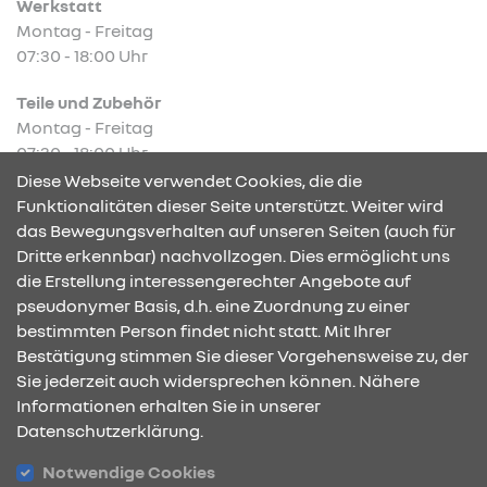
Werkstatt
Montag - Freitag
07:30 - 18:00 Uhr
Teile und Zubehör
Montag - Freitag
07:30 - 18:00 Uhr
Diese Webseite verwendet Cookies, die die
Funktionalitäten dieser Seite unterstützt. Weiter wird
das Bewegungsverhalten auf unseren Seiten (auch für
Dritte erkennbar) nachvollzogen. Dies ermöglicht uns
KONTAKT & ANFAHRT
die Erstellung interessengerechter Angebote auf
pseudonymer Basis, d.h. eine Zuordnung zu einer
bestimmten Person findet nicht statt. Mit Ihrer
Bestätigung stimmen Sie dieser Vorgehensweise zu, der
ÖFFNUNGSZEITEN
Sie jederzeit auch widersprechen können. Nähere
Informationen erhalten Sie in unserer
Datenschutzerklärung.
STANDORTE
Notwendige Cookies