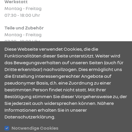
Werkstatt
Montag - Freitag
07:30 - 18:00 Uhr
Teile und Zubehör
Montag - Freitag
07:30 - 18:00 Uhr
Diese Webseite verwendet Cookies, die die
Funktionalitäten dieser Seite unterstützt. Weiter wird
das Bewegungsverhalten auf unseren Seiten (auch für
Dritte erkennbar) nachvollzogen. Dies ermöglicht uns
KONTAKT & ANFAHRT
die Erstellung interessengerechter Angebote auf
pseudonymer Basis, d.h. eine Zuordnung zu einer
bestimmten Person findet nicht statt. Mit Ihrer
Bestätigung stimmen Sie dieser Vorgehensweise zu, der
ÖFFNUNGSZEITEN
Sie jederzeit auch widersprechen können. Nähere
Informationen erhalten Sie in unserer
Datenschutzerklärung.
STANDORTE
Notwendige Cookies