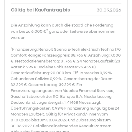
Gültig bei Kaufantrag bis
30.09.2026
Die Anzahlung kann durch die staatliche Förderung
2
von bis zu 6.000 €
ganz oder teilweise übernommen
werden
1
Finanzierung: Renault Scenic E-Tech elektrisch Techno 170
Comfort Range: Fahrzeugpreis: 38.765 €. Anzahlung: 7.000
€. Nettodarlehensbetrag: 31.765 €. 24 Monate Laufzeit (23
Raten à 299 € und eine Schlussrate: 25.456 €).
Gesamtlaufleistung: 20.000 km. Eff. Jahreszins 0,99 %.
Gebundener Sollzins 0,99 %. Gesamtbetrag der Raten:
32.329 €. Gesamtbetrag: 39.329 €. Ein
Finanzierungsangebot von Mobilize Financial Services,
Geschäftsbereich der RCI Banque S.A. Niederlassung
Deutschland, Jagenbergstr. 1, 41468 Neuss, zzgl.
Überführungskosten. 0,99% Finanzierung nur gültig bei 24
Monaten Laufzeit. Gültig für Privatkund/-innen vom
01.07.2026 bis zum 30.09.2026 und Zulassung bis zum
30.06.2027. Bei allen teilnehmenden Renault Partnern.
Abb. zeigt Sonderausstattung.